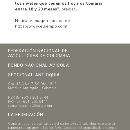
los niveles que tenemos hoy nos tomaría
entre 18 y 20 meses”
, precisó.
Noticia e imagen tomada de:
https://www.eltiempo.com/
FEDERACIÓN NACIONAL DE
AVICULTORES DE COLOMBIA
FONDO NACIONAL AVÍCOLA
SECCIONAL ANTIOQUIA
Cra. 43 A No. 7-50 Ofc. 1513
Medellín Antioquia - Colombia
PBX (57+604) 201 5444
FAX (57+604) 201 5444
comunicaciones@fenavi.org
LA FEDERACIÓN
Como entidad representativa del sector avícola colombiano, ejerce la
representación gremial de los Avicultores con el propósito de propender