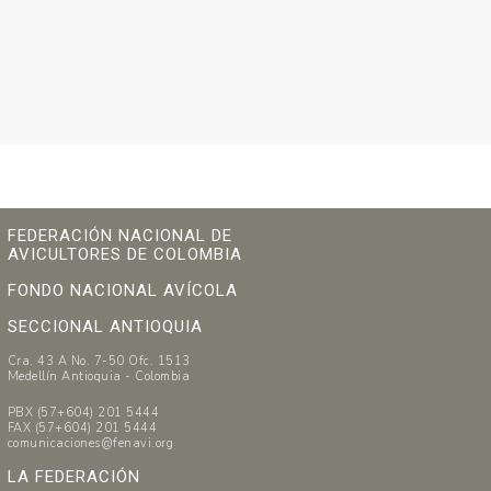
FEDERACIÓN NACIONAL DE
AVICULTORES DE COLOMBIA
FONDO NACIONAL AVÍCOLA
SECCIONAL ANTIOQUIA
Cra. 43 A No. 7-50 Ofc. 1513
Medellín Antioquia - Colombia
PBX (57+604) 201 5444
FAX (57+604) 201 5444
comunicaciones@fenavi.org
LA FEDERACIÓN