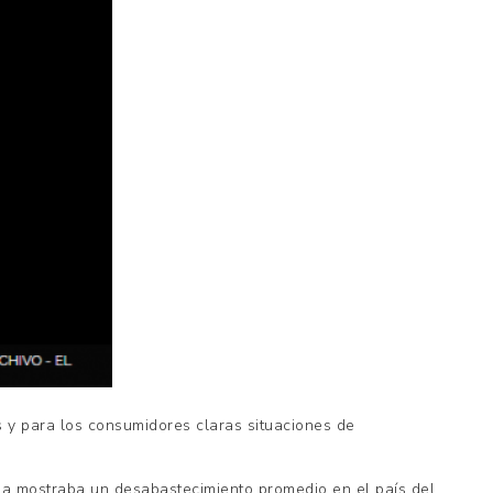
s y para los consumidores claras situaciones de
na mostraba un desabastecimiento promedio en el país del