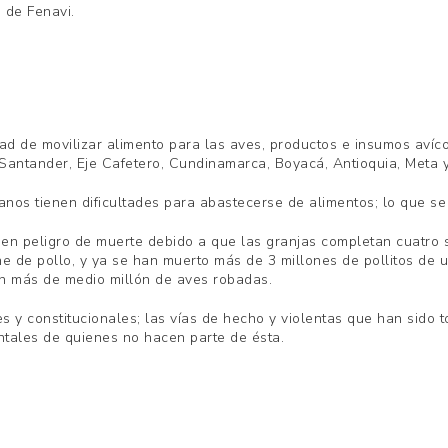
 de Fenavi.
dad de movilizar alimento para las aves, productos e insumos aví
 Santander, Eje Cafetero, Cundinamarca, Boyacá, Antioquia, Meta 
ianos tienen dificultades para abastecerse de alimentos; lo que s
 en peligro de muerte debido a que las granjas completan cuatro 
 de pollo, y ya se han muerto más de 3 millones de pollitos de u
n más de medio millón de aves robadas.
es y constitucionales; las vías de hecho y violentas que han sido 
entales de quienes no hacen parte de ésta.