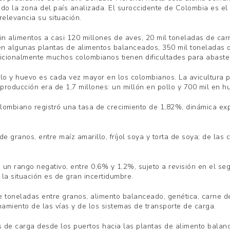
o la zona del país analizada. El suroccidente de Colombia es el m
relevancia su situación.
sin alimentos a casi 120 millones de aves, 20 mil toneladas de car
n algunas plantas de alimentos balanceados, 350 mil toneladas d
icionalmente muchos colombianos tienen dificultades para abastec
lo y huevo es cada vez mayor en los colombianos. La avicultura pr
producción era de 1,7 millones: un millón en pollo y 700 mil en h
olombiano registró una tasa de crecimiento de 1,82%, dinámica exp
 granos, entre maíz amarillo, fríjol soya y torta de soya; de las
 un rango negativo, entre 0,6% y 1,2%, sujeto a revisión en el se
la situación es de gran incertidumbre.
e toneladas entre granos, alimento balanceado, genética, carne d
amiento de las vías y de los sistemas de transporte de carga.
s de carga desde los puertos hacia las plantas de alimento balan