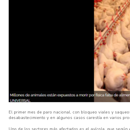
El primer mes de paro nacional, con bloqueo viales y saqueos
desabastecimiento y en algunos casos carestía en varios prod
Uno de los sectores más afectados es el avícola, que según 