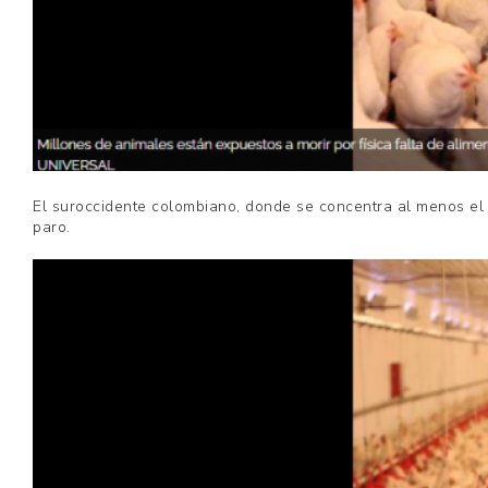
El suroccidente colombiano, donde se concentra al menos el 
paro.