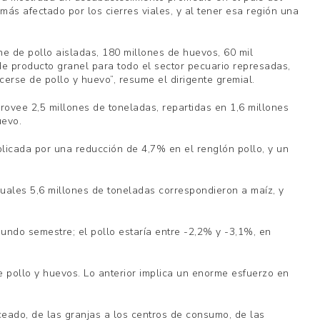
ás afectado por los cierres viales, y al tener esa región una
ne de pollo aisladas, 180 millones de huevos, 60 mil
e producto granel para todo el sector pecuario represadas,
erse de pollo y huevo”, resume el dirigente gremial.
ovee 2,5 millones de toneladas, repartidas en 1,6 millones
uevo.
licada por una reducción de 4,7% en el renglón pollo, y un
 cuales 5,6 millones de toneladas correspondieron a maíz, y
gundo semestre; el pollo estaría entre -2,2% y -3,1%, en
e pollo y huevos. Lo anterior implica un enorme esfuerzo en
ceado, de las granjas a los centros de consumo, de las