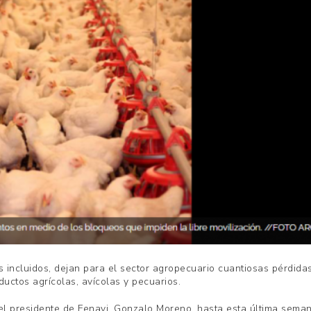
 incluidos, dejan para el sector agropecuario cuantiosas pérdida
uctos agrícolas, avícolas y pecuarios.
el presidente de Fenavi, Gonzalo Moreno, hasta esta última sema