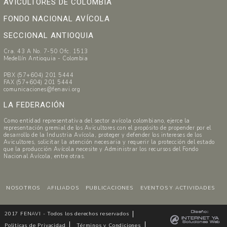
AVICULTORES DE COLOMBIA
FONDO NACIONAL AVÍCOLA
SECCIONAL ANTIOQUIA
Cra. 43 A No. 7-50 Ofc. 1513
Medellín Antioquia - Colombia
PBX (57+604) 201 5444
FAX (57+604) 201 5444
comunicaciones@fenavi.org
LA FEDERACIÓN
Como entidad representativa del sector avícola colombiano, ejerce la
representación gremial de los Avicultores con el propósito de propender por el
desarrollo de la Industria Avícola, proteger y defender los intereses de los
Avicultores, solicitar la atención necesaria y requerir la protección del estado
que la producción Avícola necesite y Administrar los recursos del Fondo
Nacional Avícola, entre otras.
NOSOTROS
AFILIADOS
PUBLICACIONES
EVENTOS Y ACTIVIDADES
2017 FENAVI - Todos los derechos reservados
Politicas de Privacidad
Términos y Condiciones